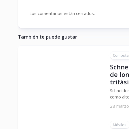
Los comentarios están cerrados.
También te puede gustar
Computa
Schnei
de Ion
trifás
Schneider
como alter
28 marzo
Móviles