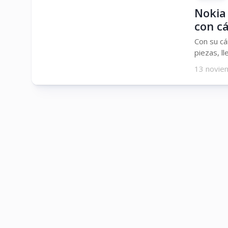
Nokia
con c
Con su cá
piezas, ll
13 novie