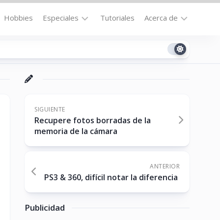
Hobbies
Especiales
Tutoriales
Acerca de
Bajo
Contacto
la
n
Technomail
Lupa
Política
Curiosidades
de
Destacados
Privacidad
SIGUIENTE
Recupere fotos borradas de la
Downloads
Cookie
memoria de la cámara
Policy
No-
(US)
cat
ANTERIOR
PS3 & 360, difícil notar la diferencia
ón
Publicidad