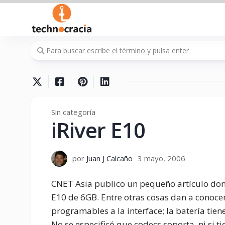
Saltar
al
contenido
Sin categoría
iRiver E10
por
Juan J Calcaño
3 mayo, 2006
CNET Asia publico un pequeño artículo dond
E10 de 6GB. Entre otras cosas dan a conocer
programables a la interface; la batería tie
No se especificó que codecs soporta, ni si 