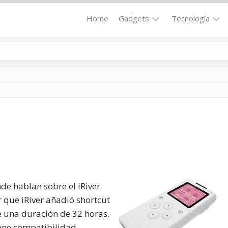
Home
Gadgets
Tecnología
Accesorios
Audio
Computadoras
Comunicació
Fotografía
Energía
GPS
Hi-
Def
Hogar
Internet
Media
Portátil
Robótica
Móviles
Salud
e hablan sobre el iRiver
 que iRiver añadió shortcut
Wearables
Transportaci
ne una duración de 32 horas.
Vídeo
tiene compatibilidad