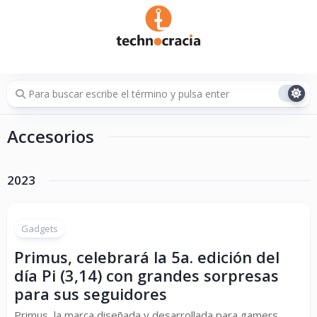
Saltar
al
contenido
Accesorios
2023
Gadgets
Primus, celebrará la 5a. edición del
día Pi (3,14) con grandes sorpresas
para sus seguidores
Primus, la marca diseñada y desarrollada para gamers,