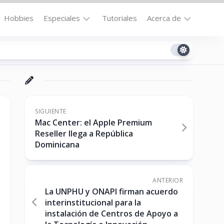
Hobbies
Especiales
Tutoriales
Acerca de
Bajo
Contacto
la
n
Technomail
Lupa
Política
Curiosidades
de
Destacados
Privacidad
SIGUIENTE
Mac Center: el Apple Premium
Downloads
Cookie
Reseller llega a República
Policy
Dominicana
No-
(US)
cat
ANTERIOR
La UNPHU y ONAPI firman acuerdo
ón
interinstitucional para la
instalación de Centros de Apoyo a