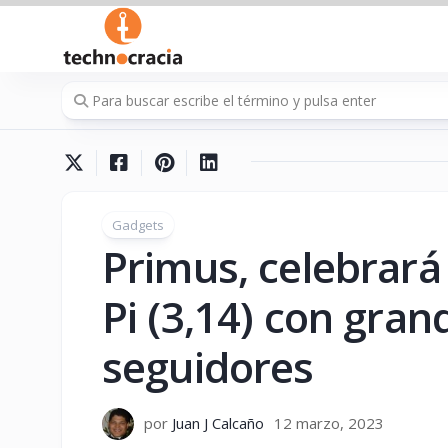
Saltar
al
contenido
Gadgets
Primus, celebrará 
Pi (3,14) con gra
seguidores
por
Juan J Calcaño
12 marzo, 2023