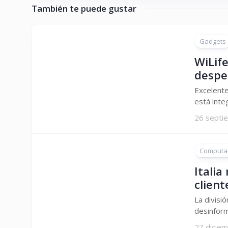
También te puede gustar
Gadgets
WiLife
despe
Excelente
está inte
26 septi
Computa
Italia
client
La divisi
desinform
27 dicie