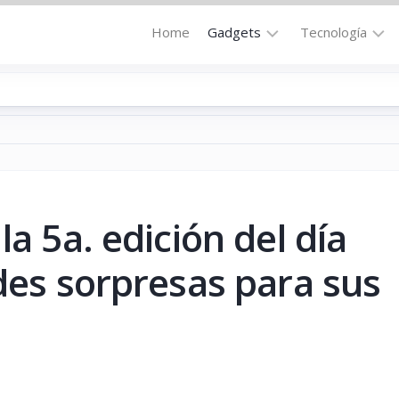
Home
Gadgets
Tecnología
Accesorios
Audio
Computadoras
Comunicació
Fotografía
Energía
GPS
Hi-
Def
la 5a. edición del día
Hogar
Internet
Media
ndes sorpresas para sus
Portátil
Robótica
Móviles
Salud
Wearables
Transportaci
Vídeo