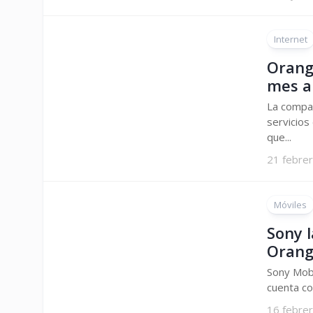
Internet
Orang
mes a
La compa
servicios
que...
21 febre
Móviles
Sony l
Orang
Sony Mobi
cuenta co
16 febre