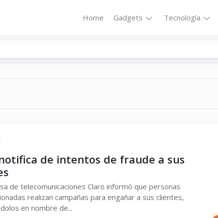
Home
Gadgets
Tecnología
Accesorios
Audio
Computadoras
Comunicació
Fotografía
Energía
GPS
Hi-
Def
Hogar
Internet
Media
Portátil
Robótica
notifica de intentos de fraude a sus
es
Móviles
Salud
sa de telecomunicaciones Claro informó que personas
Wearables
Transportaci
ionadas realizan campañas para engañar a sus clientes,
dolos en nombre de...
Vídeo