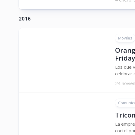
2016
Móviles
Orang
Frida
Los que v
celebrar 
24 novie
Comunic
Trico
La empres
coctel po