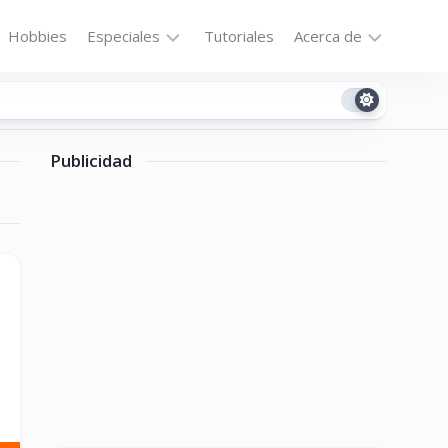
Hobbies
Especiales
Tutoriales
Acerca de
Bajo
Contacto
la
n
Technomail
Lupa
Publicidad
Política
Curiosidades
de
Destacados
Privacidad
Downloads
Cookie
Policy
No-
(US)
cat
ón