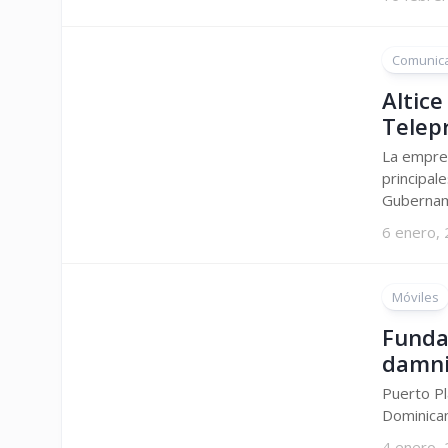
Comunic
Altice
Telep
La empres
principal
Gubername
6 enero,
Móviles
Funda
damni
Puerto Pl
Dominican
4 enero,