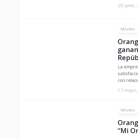
20 junio,
Móviles
Orang
gananc
Repúb
La empre
satisfacc
con relació
17 mayo,
Móviles
Orang
“Mi O