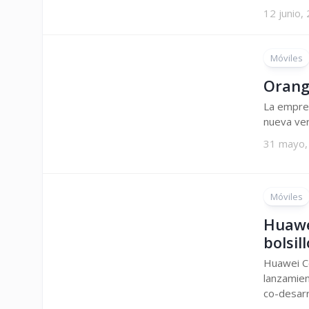
12 junio,
Móviles
Orang
La empres
nueva ver
31 mayo,
Móviles
Huawe
bolsill
Huawei C
lanzamien
co-desarro