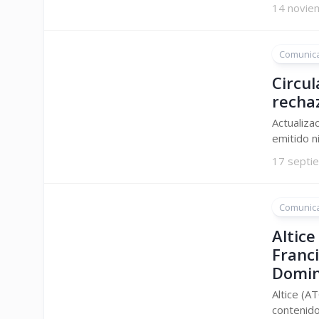
14 novie
Comunic
Circul
rechaz
Actualiza
emitido n
17 septi
Comunic
Altice
Franci
Domin
Altice (A
contenido