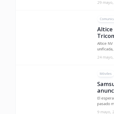
29 mayo,
Comunic
Altice
Trico
Altice NV
unificada,
24 mayo,
Móviles
Samsu
anunc
El espera
pasado mi
9 mayo, 