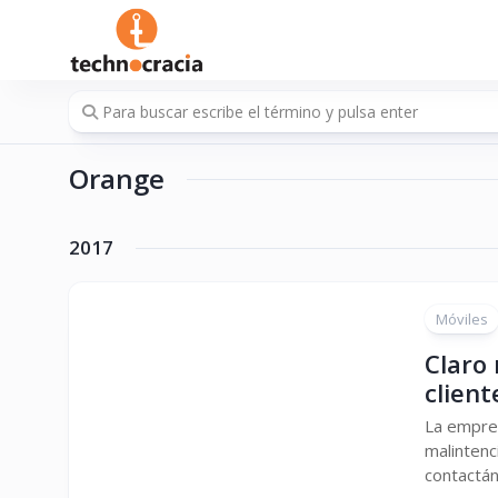
Saltar
al
contenido
Orange
2017
Móviles
Claro 
client
La empre
malintenc
contactán