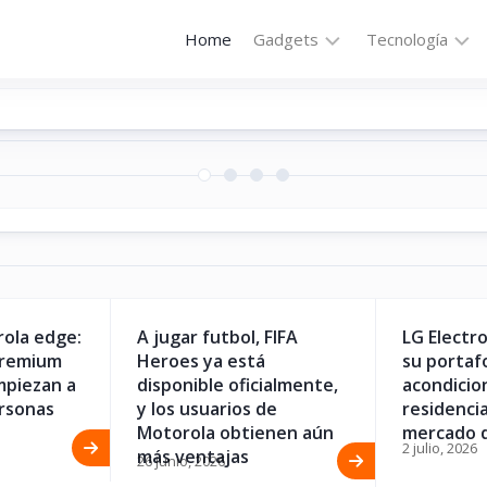
Home
Gadgets
Tecnología
Accesorios
Audio
está disponible oficialmente, y los usuar
Computadoras
Comunicació
Fotografía
Energía
GPS
Hi-
Def
Hogar
Internet
Media
ola edge:
A jugar futbol, FIFA
LG Electr
Portátil
Robótica
premium
Heroes ya está
su portafo
mpiezan a
disponible oficialmente,
acondicio
Móviles
Salud
ersonas
y los usuarios de
residencia
Wearables
Transportaci
Motorola obtienen aún
mercado 
2 julio, 2026
más ventajas
26 junio, 2026
Vídeo