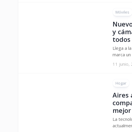
Móviles
Nuevo
y cáma
todos
Llega a 
marca un s
11 junio,
Hogar
Aires 
compa
mejor
La tecnol
actualmen