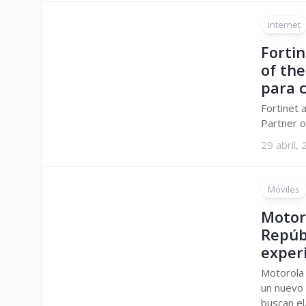
Internet
Forti
of the
para 
Fortinet 
Partner o
29 abril,
Móviles
Motor
Repúb
exper
Motorola 
un nuevo 
buscan el.