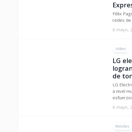
Expre
Félix Pag
redes de 
6 mayo, 
Vídeo
LG ele
logran
de to
LG Electr
a nivel m
esfuerzos.
6 mayo, 
Móviles