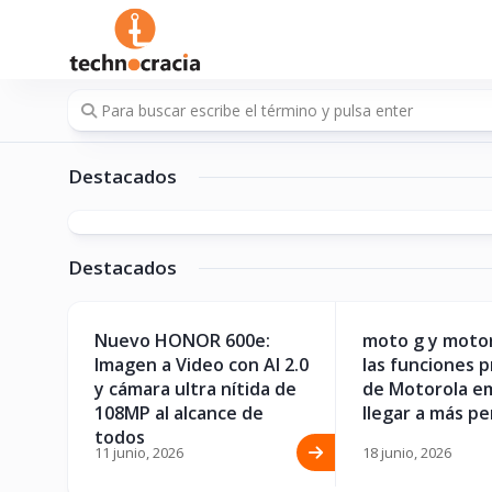
Saltar
al
contenido
A jugar futbol, FIFA Heroes ya 
Destacados
más ventajas
Destacados
y Z y
Nuevo HONOR 600e:
moto g y motor
tra2
Imagen a Video con AI 2.0
las funciones 
gan
y cámara ultra nítida de
de Motorola e
108MP al alcance de
llegar a más p
todos
11 junio, 2026
18 junio, 2026