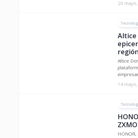
20 mayo,
Tecnolog
Altice
epicen
regió
Altice Do
plataform
empresari
14 mayo,
Tecnolog
HONOR
ZXMO
HONOR, co