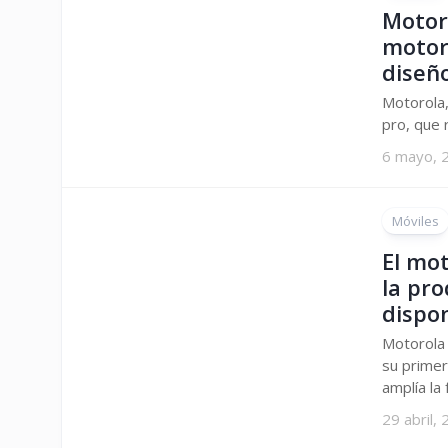
Motor
motor
diseño
Motorola
pro, que r
6 mayo, 
Móviles
El mot
la pro
dispo
Motorola 
su primer
amplía la f
29 abril,