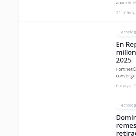
anunció el
11 mayo,
Tecnolog
En Re
millo
2025
Fortinet®
convergen
6 mayo, 
Tecnolog
Domin
remes
retir