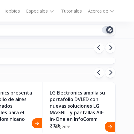
Hobbies
Especiales
Tutoriales
Acerca de
Bajo
Contacto
la
ios de Motorola obtienen aún
LG E
n
Technomail
Lupa
dom
Política
Curiosidades
de
Destacados
Privacidad
Downloads
Cookie
Policy
No-
(US)
onics presenta
LG Electronics amplía su
La n
cat
lio de aires
portafolio DVLED con
los 
nados
nuevas soluciones LG
y Ga
les para el
MAGNIT y pantallas All-
al m
ón
dominicano
in-One en InfoComm
27 juli
2026
6 julio, 2026