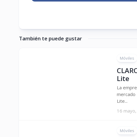
También te puede gustar
Móviles
CLARO
Lite
La empres
mercado 
Lite...
16 mayo,
Móviles