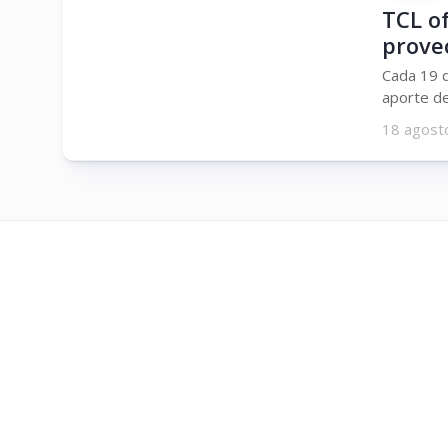
TCL of
prove
Cada 19 d
aporte de
18 agost