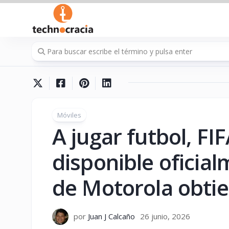
Saltar
al
contenido
Móviles
A jugar futbol, FI
disponible oficial
de Motorola obti
por
Juan J Calcaño
26 junio, 2026