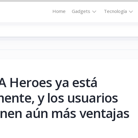
Home
Gadgets
Tecnología
Accesorios
Audio
Computadoras
Comunicació
Fotografía
Energía
GPS
Hi-
Def
FA Heroes ya está
Hogar
Internet
Media
mente, y los usuarios
Portátil
Robótica
enen aún más ventajas
Móviles
Salud
Wearables
Transportaci
Vídeo