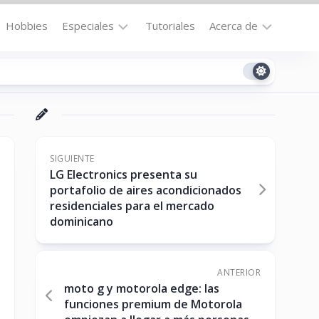
Hobbies
Especiales
Tutoriales
Acerca de
Bajo
Contacto
la
n
Technomail
Lupa
Política
Curiosidades
de
Destacados
Privacidad
SIGUIENTE
LG Electronics presenta su
Downloads
Cookie
portafolio de aires acondicionados
Policy
residenciales para el mercado
No-
(US)
dominicano
cat
ANTERIOR
ón
moto g y motorola edge: las
funciones premium de Motorola