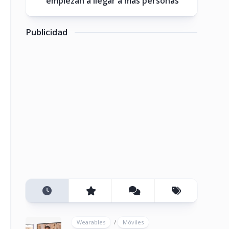
empiezan a llegar a más personas
Publicidad
/
Wearables
Móviles