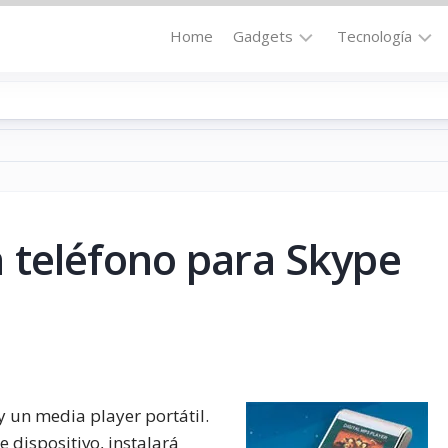
Home
Gadgets
Tecnología
Accesorios
Audio
Computadoras
Comunicació
Fotografía
Energía
GPS
Hi-
Def
 teléfono para Skype
Hogar
Internet
Media
Portátil
Robótica
Móviles
Salud
Wearables
Transportaci
y un media player portátil.
Vídeo
 dispositivo, instalará