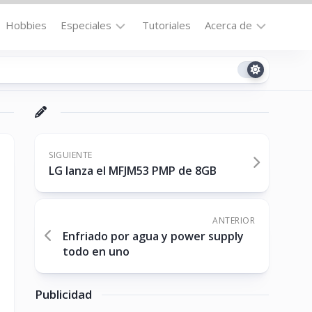
Hobbies
Especiales
Tutoriales
Acerca de
Bajo
Contacto
la
n
Technomail
Lupa
Política
Curiosidades
de
Destacados
Privacidad
SIGUIENTE
LG lanza el MFJM53 PMP de 8GB
Downloads
Cookie
Policy
No-
(US)
cat
ANTERIOR
Enfriado por agua y power supply
todo en uno
ón
Publicidad