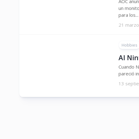
AOC anunc
un monito
para los...
21 marzo
Hobbies
Al Ni
Cuando Ni
pareció i
13 septi