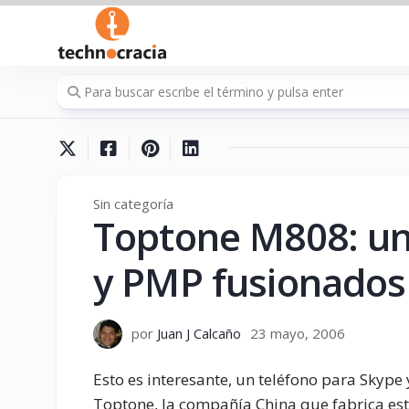
Saltar
al
contenido
Sin categoría
Toptone M808: un
y PMP fusionados
por
Juan J Calcaño
23 mayo, 2006
Esto es interesante, un teléfono para Skype 
Toptone, la compañía China que fabrica este