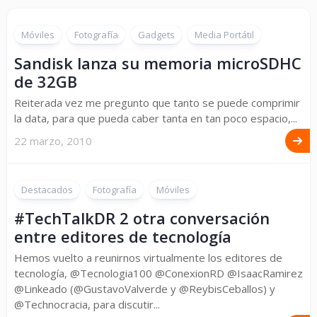
Móviles
Fotografía
Gadgets
Media Portátil
Sandisk lanza su memoria microSDHC
de 32GB
Reiterada vez me pregunto que tanto se puede comprimir
la data, para que pueda caber tanta en tan poco espacio,...
22 marzo, 2010
Destacados
Fotografía
Móviles
#TechTalkDR 2 otra conversación
entre editores de tecnología
Hemos vuelto a reunirnos virtualmente los editores de
tecnología, @Tecnologia100 @ConexionRD @IsaacRamirez
@Linkeado (@GustavoValverde y @ReybisCeballos) y
@Technocracia, para discutir...