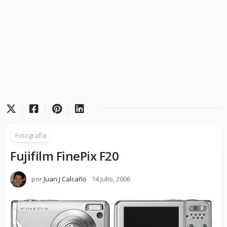
Fotografía
Fujifilm FinePix F20
por
Juan J Calcaño
14 julio, 2006