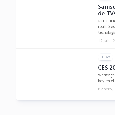
Samsun
de TV
REPÚBLIC
realizó e
tecnología
17 julio,
Hi-Def
CES 2
Westingh
hoy en el
8 enero,