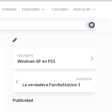
Hobbies
Especiales
Tutoriales
Acerca de
Bajo
Contacto
la
n
Technomail
Lupa
Política
Curiosidades
de
Destacados
Privacidad
SIGUIENTE
Windows XP en PS3
Downloads
Cookie
Policy
No-
(US)
cat
ANTERIOR
La verdadera ParrillaStation 3
ón
Publicidad