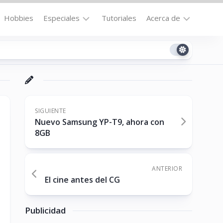
Hobbies
Especiales
Tutoriales
Acerca de
Bajo
Contacto
la
n
Technomail
Lupa
Política
Curiosidades
de
Destacados
Privacidad
SIGUIENTE
Nuevo Samsung YP-T9, ahora con
Downloads
Cookie
8GB
Policy
No-
(US)
cat
ANTERIOR
El cine antes del CG
ón
Publicidad