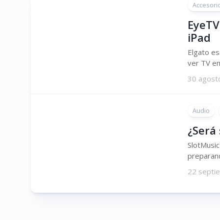
Accesori
EyeTV 
iPad
Elgato es
ver TV en
30 agost
Audio
¿Será 
SlotMusic
preparand
22 septi