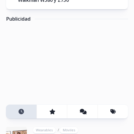
Walkman W580 y Z750
Publicidad
/
Wearables
Móviles