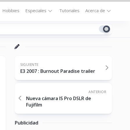
Hobbies
Especiales
Tutoriales
Acerca de
Bajo
Contacto
la
n
Technomail
Lupa
Política
Curiosidades
de
Destacados
Privacidad
SIGUIENTE
E3 2007 : Burnout Paradise trailer
Downloads
Cookie
Policy
No-
(US)
cat
ANTERIOR
Nueva cámara IS Pro DSLR de
Fujifilm
ón
Publicidad