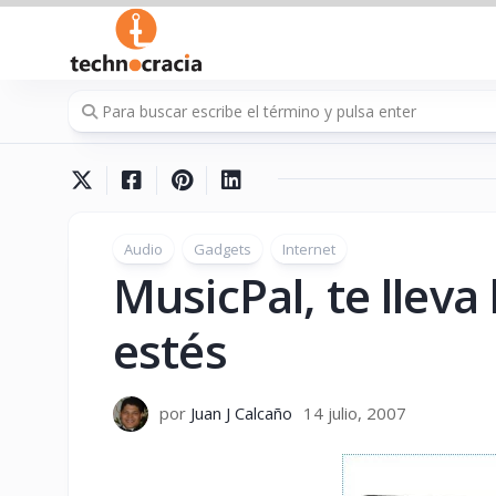
Saltar
al
contenido
Audio
Gadgets
Internet
MusicPal, te lleva
estés
por
Juan J Calcaño
14 julio, 2007