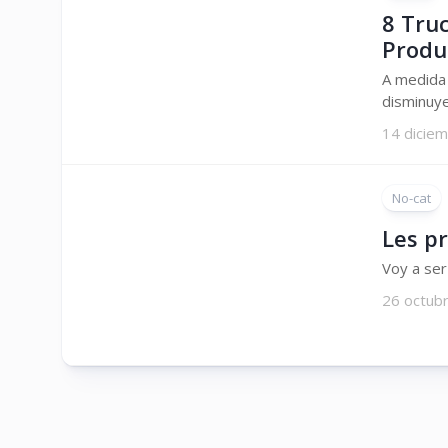
8 Tru
Produ
A medida 
disminuye
14 dicie
No-cat
Les pr
Voy a ser
26 octub