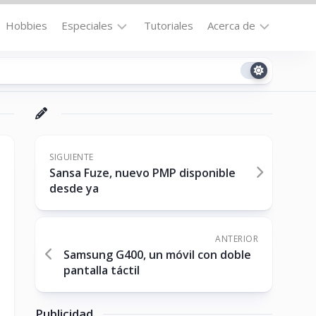
Hobbies
Especiales
Tutoriales
Acerca de
Bajo
Contacto
la
n
Technomail
Lupa
Política
Curiosidades
de
Destacados
Privacidad
SIGUIENTE
Sansa Fuze, nuevo PMP disponible
Downloads
Cookie
desde ya
Policy
No-
(US)
cat
ANTERIOR
Samsung G400, un móvil con doble
pantalla táctil
ón
Publicidad