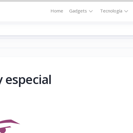
Home
Gadgets
Tecnología
Accesorios
Audio
Computadoras
Comunicació
Fotografía
Energía
GPS
Hi-
Def
 especial
Hogar
Internet
Media
Portátil
Robótica
Móviles
Salud
Wearables
Transportaci
Vídeo