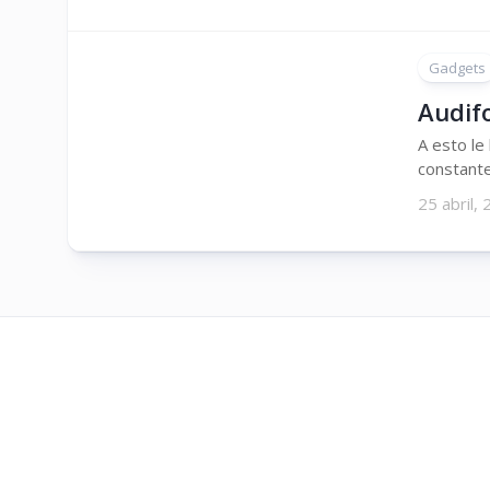
Gadgets
Audif
A esto le
constante 
25 abril,