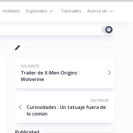
Hobbies
Especiales
Tutoriales
Acerca de
Bajo
Contacto
la
n
Technomail
Lupa
Política
Curiosidades
de
Destacados
Privacidad
SIGUIENTE
Trailer de X-Men Origins :
Downloads
Cookie
Wolverine
Policy
No-
(US)
cat
ANTERIOR
Curiosidades : Un tatuaje fuera de
lo común
ón
Publicidad