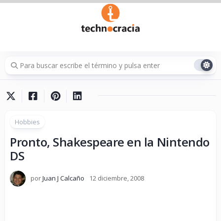
Saltar
al
contenido
Hobbies
Pronto, Shakespeare en la Nintendo
DS
por
Juan J Calcaño
12 diciembre, 2008