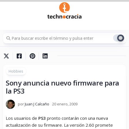
Saltar
al
contenido
Hobbies
Sony anuncia nuevo firmware para
la PS3
por
Juan J Calcaño
20 enero, 2009
Los usuarios de
PS3
pronto contarán con una nueva
actualización de su firmware. La versión 2.60 promete