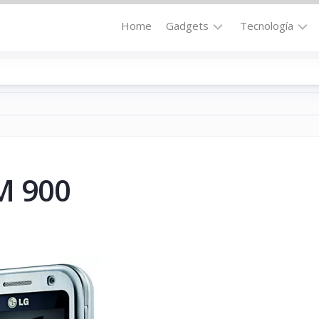
Home
Gadgets
Tecnología
Accesorios
Audio
Computadoras
Comunicació
Fotografía
Energía
GPS
Hi-
Def
M 900
Hogar
Internet
Media
Portátil
Robótica
Móviles
Salud
Wearables
Transportaci
Vídeo