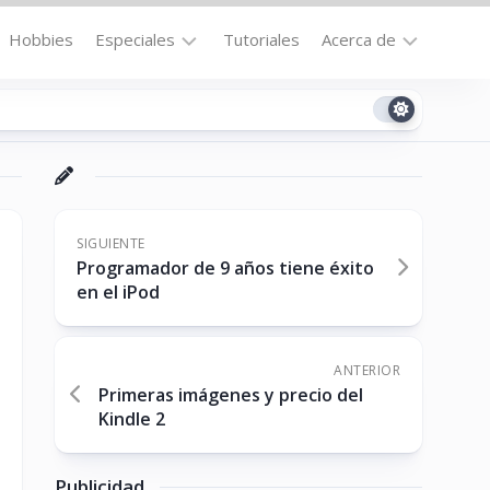
Hobbies
Especiales
Tutoriales
Acerca de
Bajo
Contacto
la
n
Technomail
Lupa
Política
Curiosidades
de
Destacados
Privacidad
SIGUIENTE
Programador de 9 años tiene éxito
Downloads
Cookie
en el iPod
Policy
No-
(US)
cat
ANTERIOR
Primeras imágenes y precio del
Kindle 2
ón
Publicidad