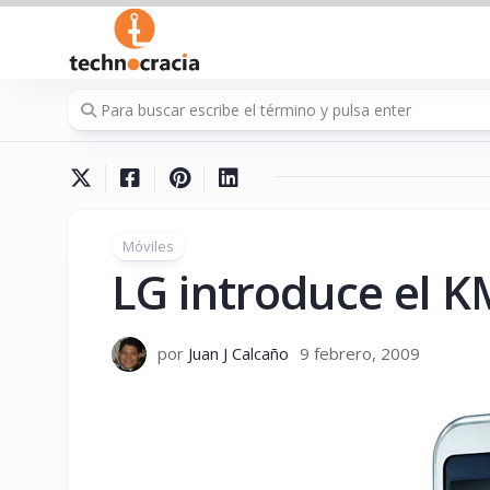
Saltar
al
contenido
Móviles
LG introduce el K
por
Juan J Calcaño
9 febrero, 2009