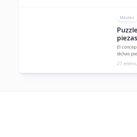
Móviles
Puzzle
pieza
El concep
dichas pi
27 enero