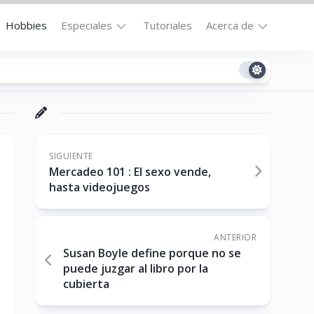
Hobbies
Especiales
Tutoriales
Acerca de
Bajo
Contacto
la
n
Technomail
Lupa
Política
Curiosidades
de
Destacados
Privacidad
SIGUIENTE
Mercadeo 101 : El sexo vende,
Downloads
Cookie
hasta videojuegos
Policy
No-
(US)
cat
ANTERIOR
Susan Boyle define porque no se
puede juzgar al libro por la
ón
cubierta