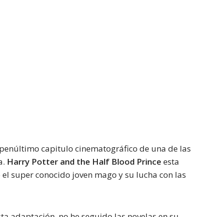
 penúltimo capitulo cinematográfico de una de las
a.
Harry Potter and the Half Blood Prince
esta
el super conocido joven mago y su lucha con las
a adaptación, no he seguido las novelas en su