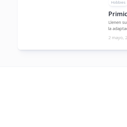
Hobbies
Primic
Llenen su
la adapta
2 mayo, 