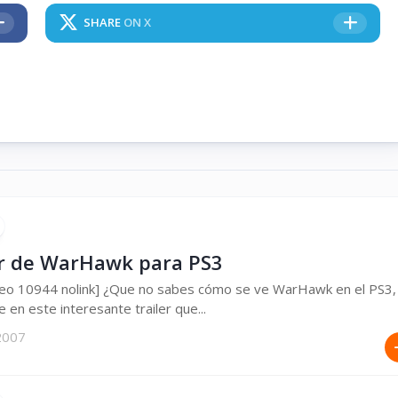
SHARE
ON X
er de WarHawk para PS3
eo 10944 nolink] ¿Que no sabes cómo se ve WarHawk en el PS3,
e en este interesante trailer que...
 2007