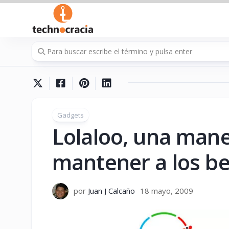
Saltar
al
contenido
Gadgets
Lolaloo, una man
mantener a los b
por
Juan J Calcaño
18 mayo, 2009