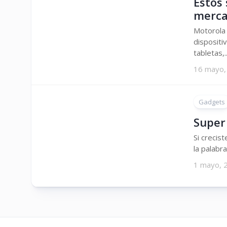
Estos
merca
Motorola
dispositiv
tabletas,..
16 mayo,
Gadgets
Super 
Si crecist
la palabra
1 mayo, 