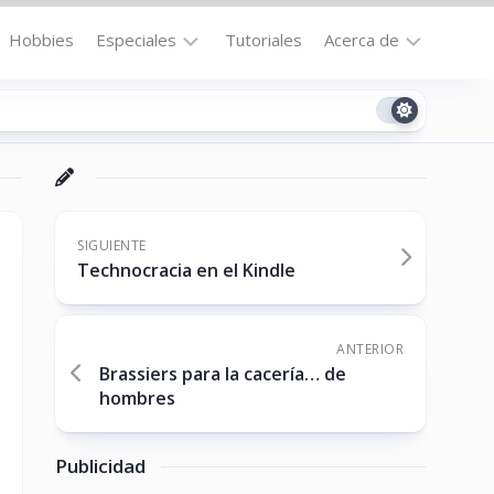
Hobbies
Especiales
Tutoriales
Acerca de
Bajo
Contacto
la
n
Technomail
Lupa
Política
Curiosidades
de
Destacados
Privacidad
SIGUIENTE
Technocracia en el Kindle
Downloads
Cookie
Policy
No-
(US)
cat
ANTERIOR
Brassiers para la cacería… de
hombres
ón
Publicidad