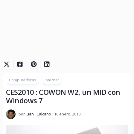
Computadoras
Internet
CES2010 : COWON W2, un MID con
Windows 7
por
Juan J Calcaño
10 enero, 2010