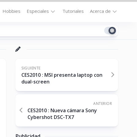
Hobbies
Especiales
Tutoriales
Acerca de
Bajo
Contacto
la
n
Technomail
Lupa
Política
Curiosidades
de
Destacados
Privacidad
SIGUIENTE
CES2010 : MSI presenta laptop con
Downloads
Cookie
dual-screen
Policy
No-
(US)
cat
ANTERIOR
CES2010 : Nueva cámara Sony
Cybershot DSC-TX7
ón
Publicidad