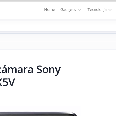
Home
Gadgets
Tecnología
Accesorios
Audio
Computadoras
Comunicació
Fotografía
Energía
GPS
Hi-
Def
cámara Sony
Hogar
Internet
Media
X5V
Portátil
Robótica
Móviles
Salud
Wearables
Transportaci
Vídeo