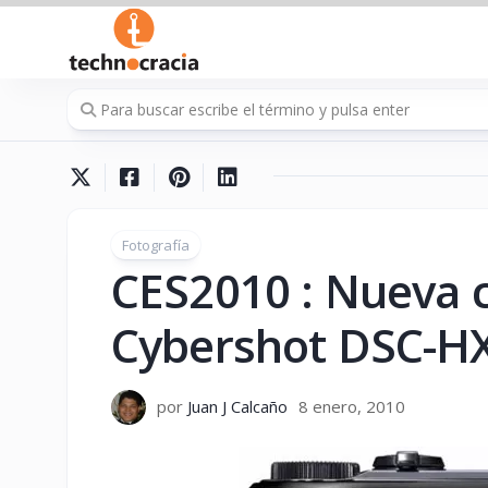
Saltar
al
contenido
Fotografía
CES2010 : Nueva 
Cybershot DSC-H
por
Juan J Calcaño
8 enero, 2010