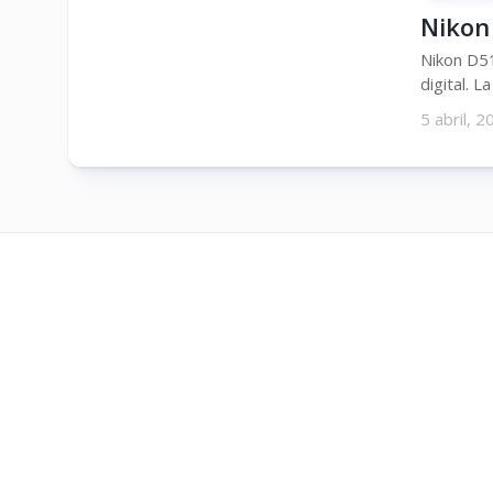
Nikon 
Nikon D51
digital. L
5 abril, 