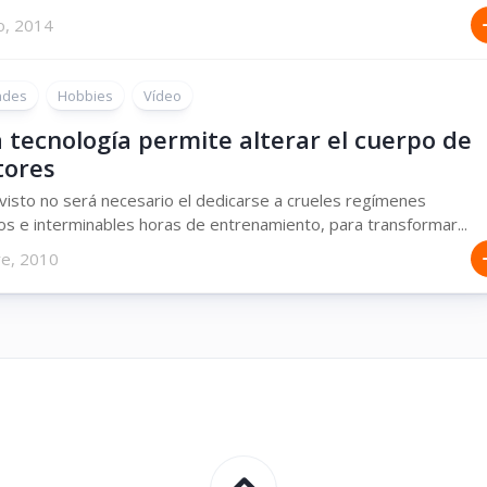
o, 2014
ades
Hobbies
Vídeo
 tecnología permite alterar el cuerpo de
tores
 visto no será necesario el dedicarse a crueles regímenes
ios e interminables horas de entrenamiento, para transformar...
re, 2010