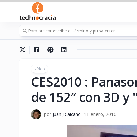
Saltar
al
contenido
Vídeo
CES2010 : Panason
de 152″ con 3D y "
por
Juan J Calcaño
11 enero, 2010