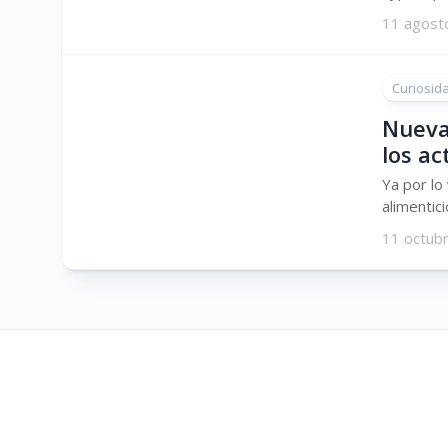
11 agost
Curiosid
Nueva
los ac
Ya por lo
alimentic
11 octub