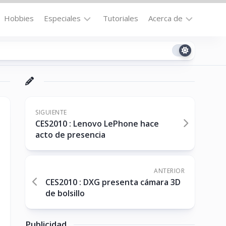
Hobbies
Especiales
Tutoriales
Acerca de
Bajo
Contacto
la
n
Technomail
Lupa
Política
Curiosidades
de
Destacados
Privacidad
SIGUIENTE
CES2010 : Lenovo LePhone hace
Downloads
Cookie
acto de presencia
Policy
No-
(US)
cat
ANTERIOR
CES2010 : DXG presenta cámara 3D
de bolsillo
ón
Publicidad