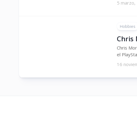
5 marzo,
Hobbies
Chris 
Chris Mor
el PlaySta
16 novie