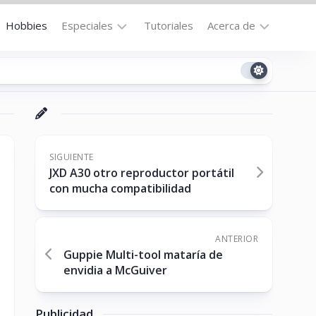
Hobbies
Especiales
Tutoriales
Acerca de
Bajo
Contacto
la
n
Technomail
Lupa
Política
Curiosidades
de
Destacados
Privacidad
SIGUIENTE
JXD A30 otro reproductor portátil
Downloads
Cookie
con mucha compatibilidad
Policy
No-
(US)
cat
ANTERIOR
Guppie Multi-tool mataría de
envidia a McGuiver
ón
Publicidad