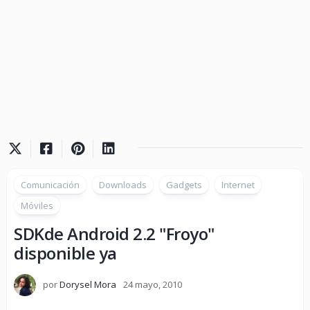
Comunicación
Downloads
Gadgets
Internet
Móviles
SDKde Android 2.2 "Froyo"
disponible ya
por
Dorysel Mora
24 mayo, 2010