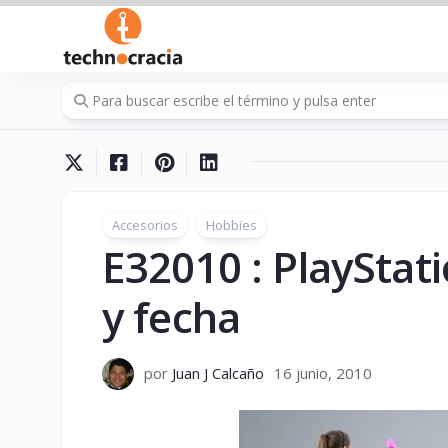
Saltar
al
contenido
Accesorios
Hobbies
E32010 : PlayStat
y fecha
por
Juan J Calcaño
16 junio, 2010