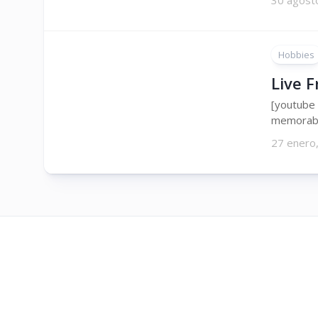
30 agost
Hobbies
Live F
[youtube 
memorable
27 enero