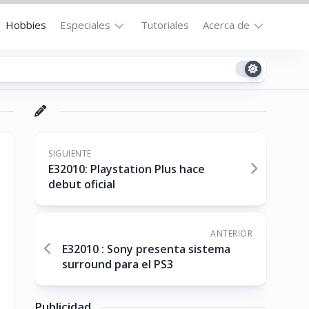
Hobbies
Especiales
Tutoriales
Acerca de
Bajo
Contacto
la
n
Technomail
Lupa
Política
Curiosidades
de
Destacados
Privacidad
SIGUIENTE
E32010: Playstation Plus hace
Downloads
Cookie
debut oficial
Policy
No-
(US)
cat
ANTERIOR
E32010 : Sony presenta sistema
surround para el PS3
ón
Publicidad