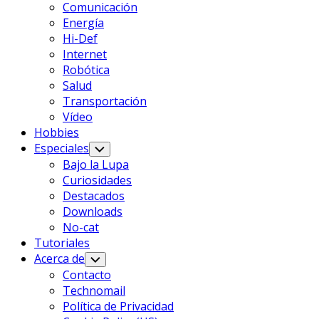
Comunicación
Energía
Hi-Def
Internet
Robótica
Salud
Transportación
Vídeo
Página
Hobbies
Actual
Especiales
Alternar
Menú
De
Bajo la Lupa
Infantil
Los
Curiosidades
Padres
Destacados
Downloads
No-cat
Tutoriales
Acerca de
Alternar
Menú
Contacto
Infantil
Technomail
Política de Privacidad