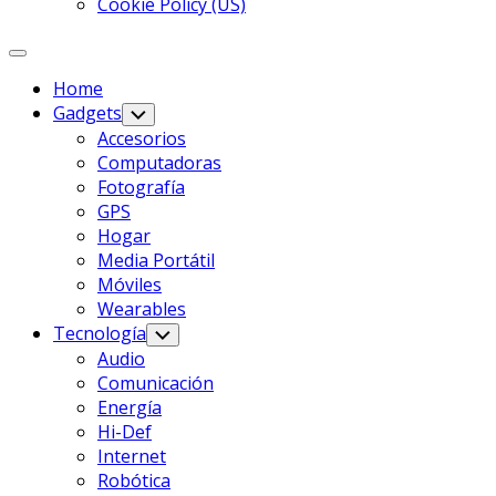
Cookie Policy (US)
Expanda
El
Home
Menú
Gadgets
Alternar
Menú
Accesorios
Infantil
Computadoras
Fotografía
GPS
Hogar
Media Portátil
Móviles
Wearables
Tecnología
Alternar
Menú
Audio
Infantil
Comunicación
Energía
Hi-Def
Internet
Robótica