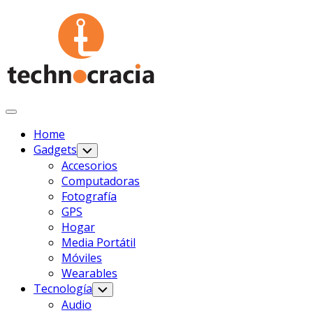
Saltar
al
contenido
Expanda
El
Home
Menú
Gadgets
Alternar
Menú
Accesorios
Infantil
Computadoras
Fotografía
GPS
Hogar
Media Portátil
Móviles
Wearables
Tecnología
Alternar
Menú
Audio
Infantil