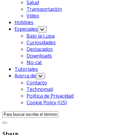
Salud
Transportación
Vídeo
Página
Hobbies
Actual
Especiales
Alternar
Menú
De
Bajo la Lupa
Infantil
Los
Curiosidades
Padres
Destacados
Downloads
No-cat
Tutoriales
Acerca de
Alternar
Menú
Contacto
Infantil
Technomail
Política de Privacidad
Cookie Policy (US)
Share