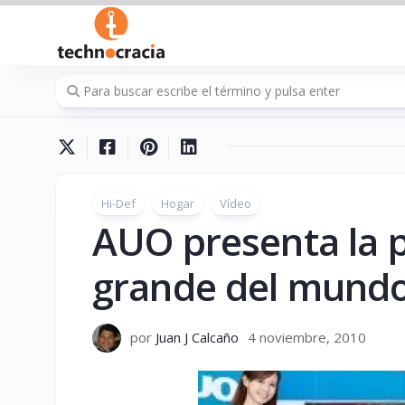
Saltar
al
contenido
Hi-Def
Hogar
Vídeo
AUO presenta la 
grande del mund
por
Juan J Calcaño
4 noviembre, 2010