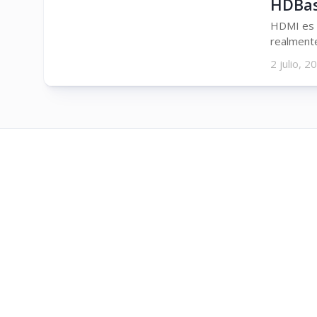
HDBas
HDMI es e
realmente
2 julio, 2