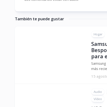
También te puede gustar
Hogar
Samsu
Bespok
para 
Samsung E
más recie
15 agost
Audio
Vídeo