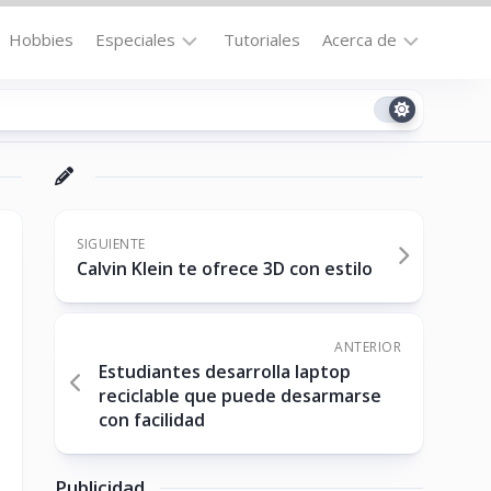
Hobbies
Especiales
Tutoriales
Acerca de
Bajo
Contacto
la
n
Technomail
Lupa
Política
Curiosidades
de
Destacados
Privacidad
SIGUIENTE
Calvin Klein te ofrece 3D con estilo
Downloads
Cookie
Policy
No-
(US)
cat
ANTERIOR
Estudiantes desarrolla laptop
reciclable que puede desarmarse
con facilidad
ón
Publicidad