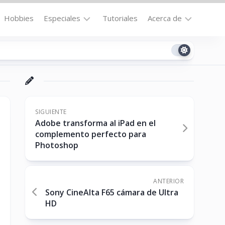
Hobbies
Especiales
Tutoriales
Acerca de
Bajo
Contacto
la
n
Technomail
Lupa
Política
Curiosidades
de
Destacados
Privacidad
SIGUIENTE
Adobe transforma al iPad en el
Downloads
Cookie
complemento perfecto para
Policy
Photoshop
No-
(US)
cat
ANTERIOR
Sony CineAlta F65 cámara de Ultra
ón
HD