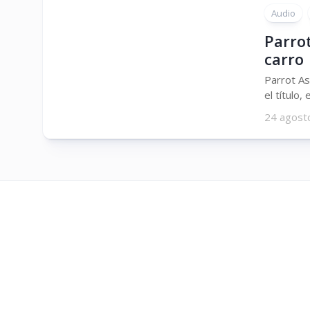
Audio
Parrot
carro
Parrot As
el título,
24 agost