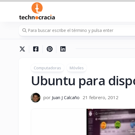
Saltar
al
contenido
Computadoras
Móviles
Ubuntu para dispo
por
Juan J Calcaño
21 febrero, 2012