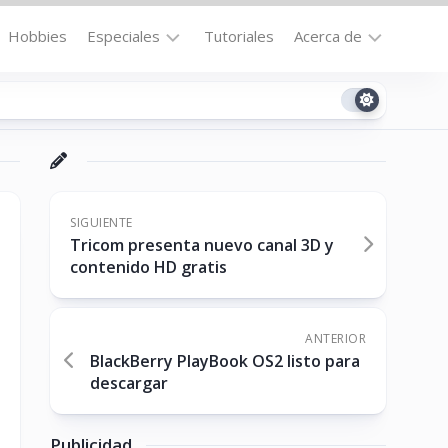
Hobbies
Especiales
Tutoriales
Acerca de
Bajo
Contacto
la
n
Technomail
Lupa
Política
Curiosidades
de
Destacados
Privacidad
SIGUIENTE
Tricom presenta nuevo canal 3D y
Downloads
Cookie
contenido HD gratis
Policy
No-
(US)
cat
ANTERIOR
BlackBerry PlayBook OS2 listo para
descargar
ón
Publicidad