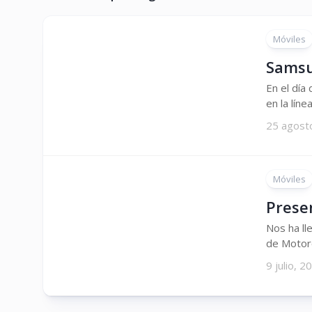
Móviles
Samsu
En el día
en la lín
25 agost
Móviles
Prese
Nos ha ll
de Motorol
9 julio, 2