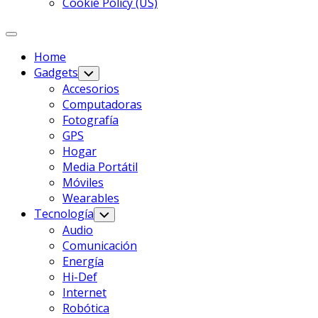
Cookie Policy (US)
Expanda
El
Home
Menú
Gadgets
Alternar
Menú
Accesorios
Infantil
Página
Computadoras
Actual
Fotografía
De
GPS
Los
Hogar
Padres
Media Portátil
Móviles
Wearables
Tecnología
Alternar
Menú
Audio
Infantil
Comunicación
Energía
Hi-Def
Internet
Robótica