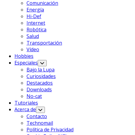
Comunicación
Energía
Hi-Def
Internet
Robótica
Salud
Transportación
Vídeo
Hobbies
Especiales
Alternar
Menú
Bajo la Lupa
Infantil
Curiosidades
Destacados
Downloads
No-cat
Tutoriales
Acerca de
Alternar
Menú
Contacto
Infantil
Technomail
Política de Privacidad