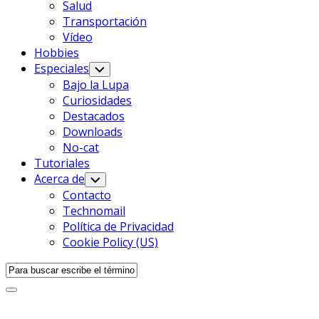
Salud
Transportación
Vídeo
Hobbies
Especiales
Alternar
Menú
Bajo la Lupa
Infantil
Curiosidades
Destacados
Downloads
No-cat
Tutoriales
Acerca de
Alternar
Menú
Contacto
Infantil
Technomail
Política de Privacidad
Cookie Policy (US)