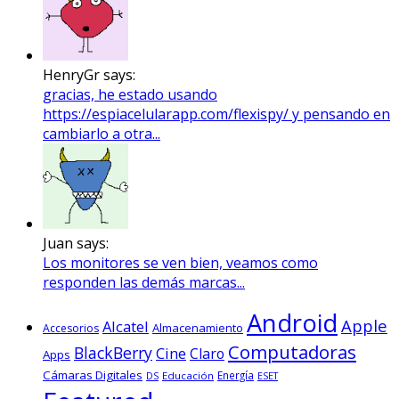
HenryGr says:
gracias, he estado usando
https://espiacelularapp.com/flexispy/ y pensando en
cambiarlo a otra...
Juan says:
Los monitores se ven bien, veamos como
responden las demás marcas...
Android
Apple
Alcatel
Almacenamiento
Accesorios
Computadoras
BlackBerry
Cine
Claro
Apps
Cámaras Digitales
Energía
Educación
ESET
DS