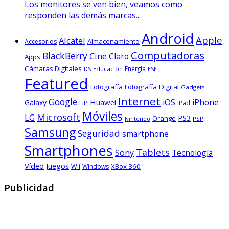
Los monitores se ven bien, veamos como
responden las demás marcas...
Android
Apple
Alcatel
Almacenamiento
Accesorios
Computadoras
BlackBerry
Cine
Claro
Apps
Cámaras Digitales
Energía
Educación
ESET
DS
Featured
Fotografía
Fotografía Digital
Gadgets
Internet
Google
iOS
Huawei
iPhone
Galaxy
HP
iPad
Móviles
Microsoft
LG
PS3
Orange
Nintendo
PSP
Samsung
Seguridad
smartphone
Smartphones
Tablets
Sony
Tecnología
Vídeo Juegos
XBox 360
Wii
Windows
Publicidad