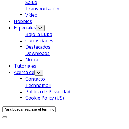
Salud
Transportación
Vídeo
Hobbies
Especiales
Alternar
Menú
Bajo la Lupa
Infantil
Curiosidades
Destacados
Downloads
No-cat
Tutoriales
Acerca de
Alternar
Menú
Contacto
Infantil
Technomail
Política de Privacidad
Cookie Policy (US)