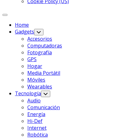
Cookie Policy (US)
Expanda
El
Home
Menú
Gadgets
Alternar
Menú
Accesorios
Infantil
Computadoras
Página
Fotografía
Actual
GPS
De
Hogar
Los
Media Portátil
Padres
Móviles
Wearables
Tecnología
Alternar
Menú
Audio
Infantil
Comunicación
Energía
Hi-Def
Internet
Robótica