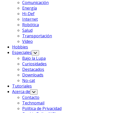
Comunicación
Energía
Hi-Def
Internet
Robótica
Salud
Transportación
Vídeo
Hobbies
Especiales
Alternar
Menú
Bajo la Lupa
Infantil
Curiosidades
Destacados
Downloads
No-cat
Tutoriales
Acerca de
Alternar
Menú
Contacto
Infantil
Technomail
Política de Privacidad