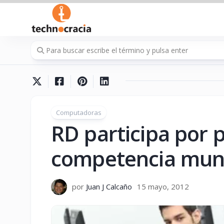
Saltar
al
contenido
Computadoras
RD participa por 
competencia mund
por
Juan J Calcaño
15 mayo, 2012