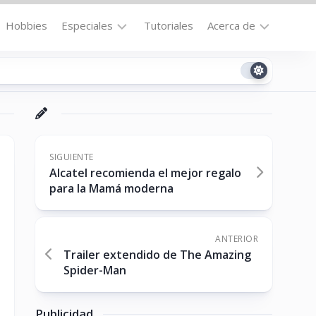
Hobbies
Especiales
Tutoriales
Acerca de
Bajo
Contacto
la
n
Technomail
Lupa
Política
Curiosidades
de
Destacados
Privacidad
SIGUIENTE
Alcatel recomienda el mejor regalo
Downloads
Cookie
para la Mamá moderna
Policy
No-
(US)
cat
ANTERIOR
Trailer extendido de The Amazing
Spider-Man
ón
Publicidad