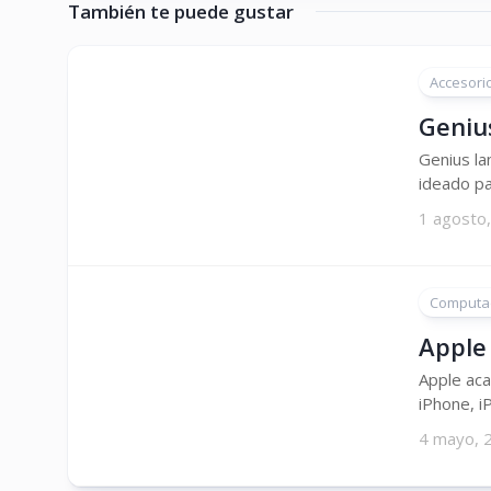
También te puede gustar
Accesori
Geniu
Genius la
ideado pa
1 agosto
Computa
Apple 
Apple aca
iPhone, i
4 mayo, 