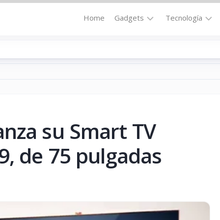
Home
Gadgets
Tecnología
Accesorios
Audio
Computadoras
Comunicació
Fotografía
Energía
GPS
Hi-
Def
anza su Smart TV
Hogar
Internet
Media
9, de 75 pulgadas
Portátil
Robótica
Móviles
Salud
Wearables
Transportaci
Vídeo