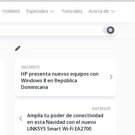
Hobbies
Especiales
Tutoriales
Acerca de
Bajo
Contacto
la
n
Technomail
Lupa
Política
Curiosidades
de
Destacados
Privacidad
SIGUIENTE
HP presenta nuevos equipos con
Downloads
Cookie
Windows 8 en República
Policy
Dominicana
No-
(US)
cat
ANTERIOR
Amplía tu poder de conectividad
ón
en esta Navidad con el nuevo
LINKSYS Smart Wi-Fi EA2700