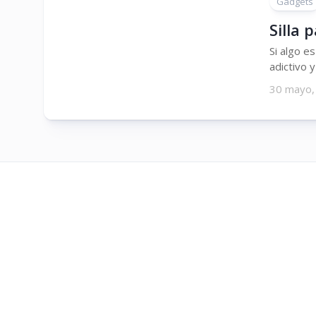
Gadgets
Silla
Si algo e
adictivo y
30 mayo,