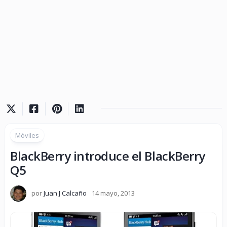
Móviles
BlackBerry introduce el BlackBerry
Q5
por
Juan J Calcaño
14 mayo, 2013