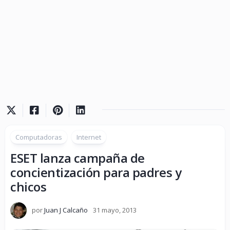
Computadoras
Internet
ESET lanza campaña de
concientización para padres y
chicos
por
Juan J Calcaño
31 mayo, 2013