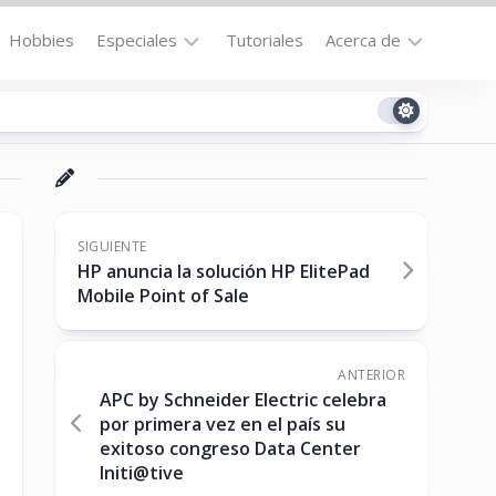
Hobbies
Especiales
Tutoriales
Acerca de
Bajo
Contacto
la
n
Technomail
Lupa
Política
Curiosidades
de
Destacados
Privacidad
SIGUIENTE
HP anuncia la solución HP ElitePad
Downloads
Cookie
Mobile Point of Sale
Policy
No-
(US)
cat
ANTERIOR
APC by Schneider Electric celebra
por primera vez en el país su
ón
exitoso congreso Data Center
Initi@tive