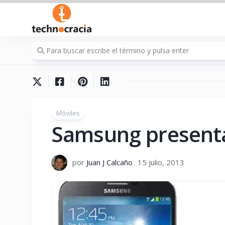
Saltar
al
contenido
Móviles
Samsung presenta
por
Juan J Calcaño
15 julio, 2013