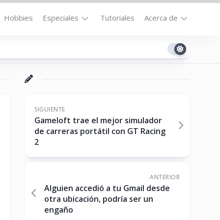
Hobbies
Especiales
Tutoriales
Acerca de
Bajo
Contacto
la
n
Technomail
Lupa
Política
Curiosidades
de
Destacados
Privacidad
SIGUIENTE
Gameloft trae el mejor simulador
Downloads
Cookie
de carreras portátil con GT Racing
Policy
2
No-
(US)
cat
ANTERIOR
Alguien accedió a tu Gmail desde
ón
otra ubicación, podría ser un
engaño