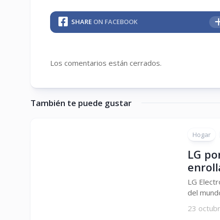
SHARE
ON FACEBOOK
Los comentarios están cerrados.
También te puede gustar
Hogar
LG po
enroll
LG Electr
del mund
23 octub