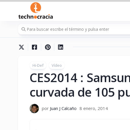
Saltar
al
contenido
Hi-Def
Vídeo
CES2014 : Samsun
curvada de 105 p
por
Juan J Calcaño
8 enero, 2014