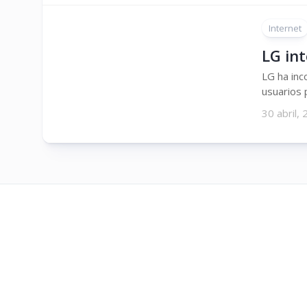
Internet
LG in
LG ha inc
usuarios 
30 abril,