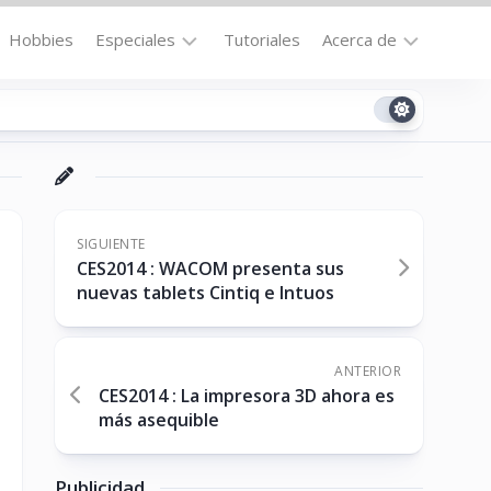
Hobbies
Especiales
Tutoriales
Acerca de
Bajo
Contacto
la
n
Technomail
Lupa
Política
Curiosidades
de
Destacados
Privacidad
SIGUIENTE
CES2014 : WACOM presenta sus
Downloads
Cookie
nuevas tablets Cintiq e Intuos
Policy
No-
(US)
cat
ANTERIOR
CES2014 : La impresora 3D ahora es
más asequible
ón
Publicidad