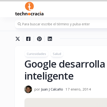
Saltar
al
contenido
Curiosidades
Salud
Google desarrolla
inteligente
por
Juan J Calcaño
17 enero, 2014