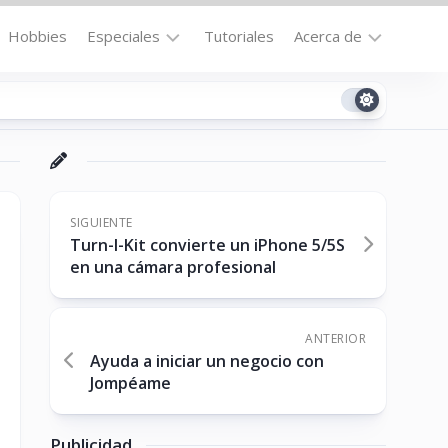
Hobbies
Especiales
Tutoriales
Acerca de
Bajo
Contacto
la
n
Technomail
Lupa
Política
Curiosidades
de
Destacados
Privacidad
SIGUIENTE
Turn-I-Kit convierte un iPhone 5/5S
Downloads
Cookie
en una cámara profesional
Policy
No-
(US)
cat
ANTERIOR
Ayuda a iniciar un negocio con
Jompéame
ón
Publicidad