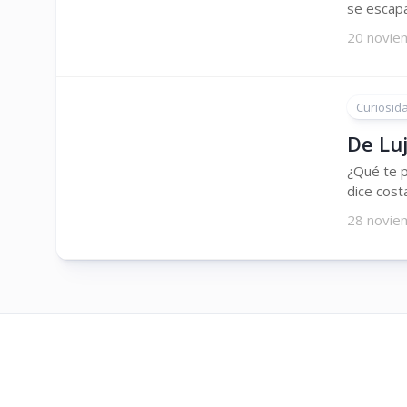
se escapa
20 novie
Curiosid
De Lu
¿Qué te p
dice cost
28 novie