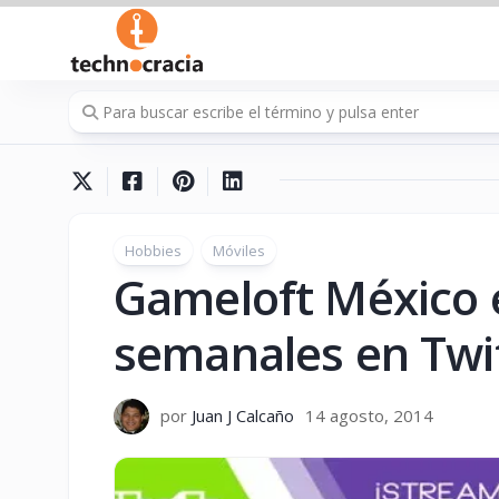
Saltar
al
contenido
Hobbies
Móviles
Gameloft México 
semanales en Twi
por
Juan J Calcaño
14 agosto, 2014