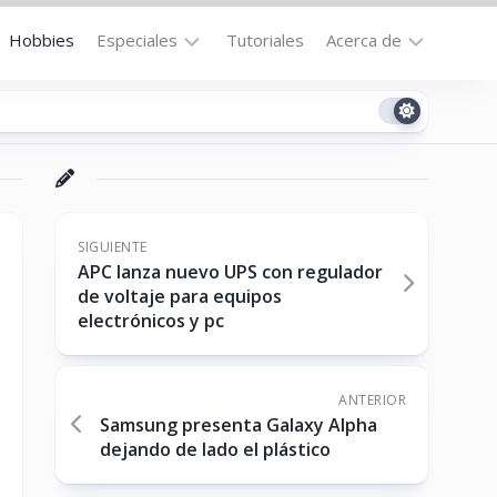
Hobbies
Especiales
Tutoriales
Acerca de
Bajo
Contacto
la
n
Technomail
Lupa
Política
Curiosidades
de
Destacados
Privacidad
SIGUIENTE
APC lanza nuevo UPS con regulador
Downloads
Cookie
de voltaje para equipos
Policy
electrónicos y pc
No-
(US)
cat
ANTERIOR
Samsung presenta Galaxy Alpha
ón
dejando de lado el plástico