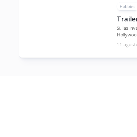
Hobbies
Traile
Si, las i
Hollywood
11 agost