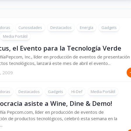
doras
Curiosidades
Destacados
Energía
Gadgets
Media Portátil
us, el Evento para la Tecnología Verde
íaPepcom, Inc., líder en producción de eventos de presentación
tos tecnológicos, lanzará este mes de abril el evento...
, 2009
doras
Destacados
Gadgets
Hi-Def
Media Portátil
ocracia asiste a Wine, Dine & Demo!
ñía Pepcom.com, líder en producción de eventos de
ión de productos tecnológicos, celebró esta semana en la
..