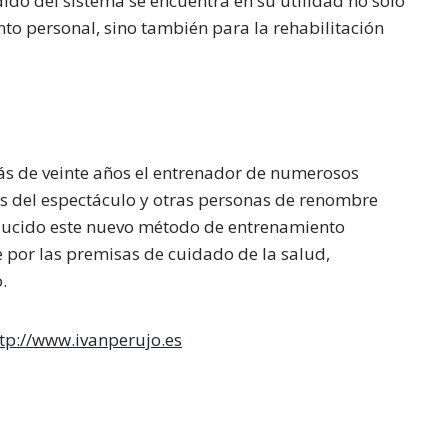
ido del sistema se encuentra en su utilidad no solo
ento personal, sino también para la rehabilitación
ás de veinte años el entrenador de numerosos
llas del espectáculo y otras personas de renombre
roducido este nuevo método de entrenamiento
e por las premisas de cuidado de la salud,
.
tp://www.ivanperujo.es