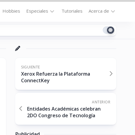
Hobbies
Especiales
Tutoriales
Acerca de
Bajo
Contacto
la
n
Technomail
Lupa
Política
Curiosidades
de
Destacados
Privacidad
SIGUIENTE
Xerox Refuerza la Plataforma
Downloads
Cookie
ConnectKey
Policy
No-
(US)
cat
ANTERIOR
Entidades Académicas celebran
2DO Congreso de Tecnología
ón
Publicidad