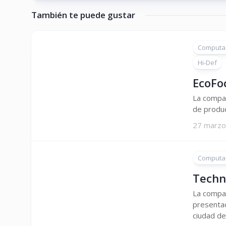
También te puede gustar
Computa
Hi-Def
EcoFoc
La compañ
de produc
27 marzo
Computa
Techn
La compa
presentac
ciudad de.