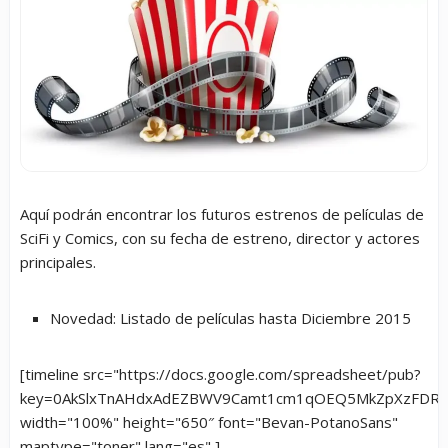
Aquí podrán encontrar los futuros estrenos de películas de
SciFi y Comics, con su fecha de estreno, director y actores
principales.
Novedad: Listado de películas hasta Diciembre 2015
[timeline src="https://docs.google.com/spreadsheet/pub?
key=0AkSlxTnAHdxAdEZBWV9Camt1cm1qOEQ5MkZpXzFDRXc
width="100%" height="650″ font="Bevan-PotanoSans"
maptype="toner" lang="es" ]