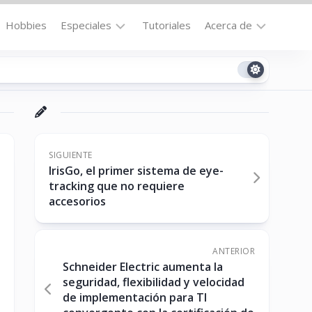
Hobbies
Especiales
Tutoriales
Acerca de
Bajo
Contacto
la
n
Technomail
Lupa
Política
Curiosidades
de
Destacados
Privacidad
SIGUIENTE
IrisGo, el primer sistema de eye-
Downloads
Cookie
tracking que no requiere
Policy
accesorios
No-
(US)
cat
ANTERIOR
Schneider Electric aumenta la
ón
seguridad, flexibilidad y velocidad
de implementación para TI