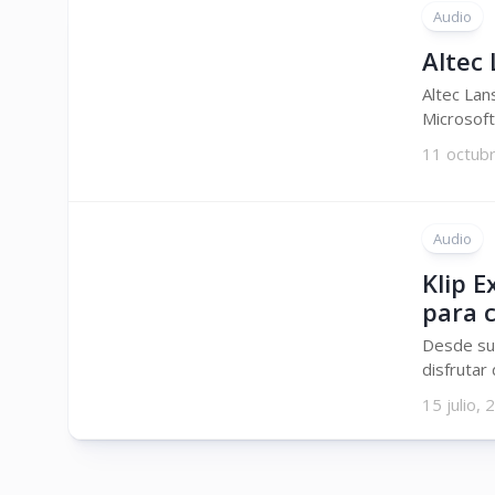
Audio
Altec
Altec Lan
Microsoft
11 octub
Audio
Klip E
para c
Desde su 
disfrutar
15 julio,