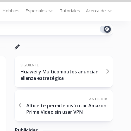
Hobbies
Especiales
Tutoriales
Acerca de
Bajo
Contacto
la
n
Technomail
Lupa
Política
Curiosidades
de
Destacados
Privacidad
SIGUIENTE
Huawei y Multicomputos anuncian
Downloads
Cookie
alianza estratégica
Policy
No-
(US)
cat
ANTERIOR
Altice te permite disfrutar Amazon
Prime Video sin usar VPN
ón
Publicidad