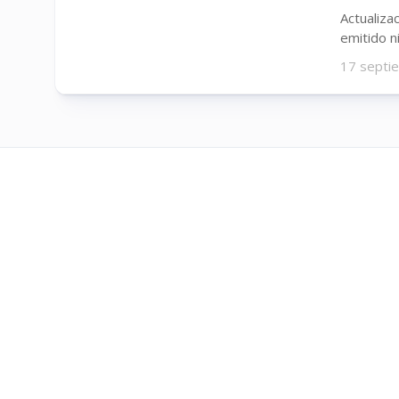
Actualiza
emitido n
17 septi