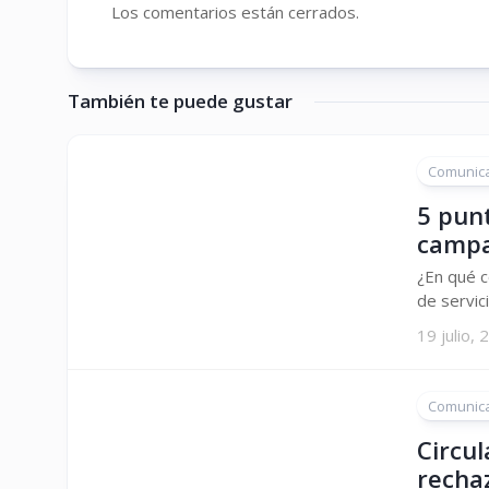
Los comentarios están cerrados.
También te puede gustar
Comunic
5 punt
campa
¿En qué c
de servici
19 julio,
Comunic
Circul
rechaz