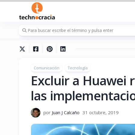
Saltar
al
contenido
Comunicación
Tecnología
Excluir a Huawei r
las implementaci
por
Juan J Calcaño
31 octubre, 2019