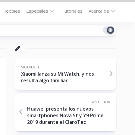
Hobbies
Especiales
Tutoriales
Acerca de
Bajo
Contacto
la
n
Technomail
Lupa
Política
Curiosidades
de
Destacados
Privacidad
SIGUIENTE
Xiaomi lanza su Mi Watch, y nos
Downloads
Cookie
resulta algo familiar
Policy
No-
(US)
cat
ANTERIOR
Huawei presenta los nuevos
smartphones Nova 5t y Y9 Prime
ón
2019 durante el ClaroTec