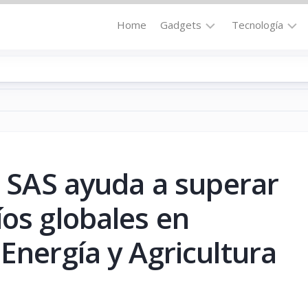
Home
Gadgets
Tecnología
Accesorios
Audio
Computadoras
Comunicació
Fotografía
Energía
GPS
Hi-
Def
de SAS ayuda a superar
Hogar
Internet
Media
íos globales en
Portátil
Robótica
Energía y Agricultura
Móviles
Salud
Wearables
Transportaci
Vídeo