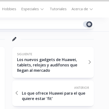
Hobbies
Especiales
Tutoriales
Acerca de
Bajo
Contacto
la
n
Technomail
Lupa
Política
Curiosidades
de
Destacados
Privacidad
SIGUIENTE
Los nuevos gadgets de Huawei,
Downloads
Cookie
tablets, relojes y audífonos que
Policy
llegan al mercado
No-
(US)
cat
ANTERIOR
Lo que ofrece Huawei para el que
ón
quiere estar 'fit'