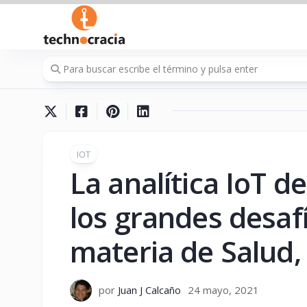
Saltar
al
contenido
IOT
La analítica IoT 
los grandes desaf
materia de Salud, 
por
Juan J Calcaño
24 mayo, 2021