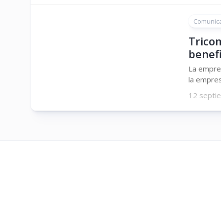
Comunic
Trico
benef
La empres
la empres
12 septi