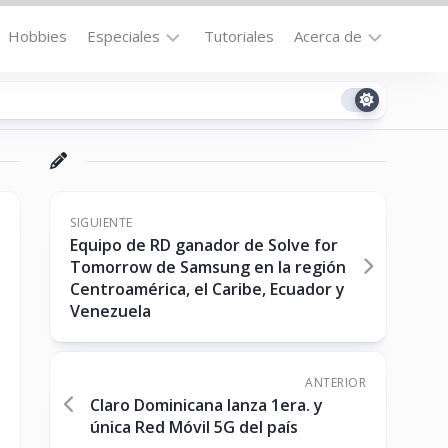
Hobbies
Especiales
Tutoriales
Acerca de
Bajo
Contacto
la
n
Technomail
Lupa
Política
Curiosidades
de
Destacados
Privacidad
SIGUIENTE
Equipo de RD ganador de Solve for
Downloads
Cookie
Tomorrow de Samsung en la región
Policy
Centroamérica, el Caribe, Ecuador y
No-
(US)
Venezuela
cat
ANTERIOR
ón
Claro Dominicana lanza 1era. y
única Red Móvil 5G del país