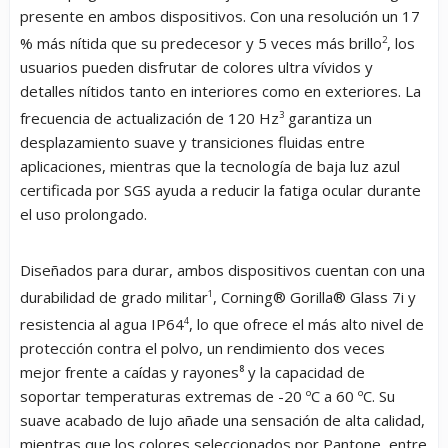
presente en ambos dispositivos. Con una resolución un 17
% más nítida que su predecesor y 5 veces más brillo
2
, los
usuarios pueden disfrutar de colores ultra vívidos y
detalles nítidos tanto en interiores como en exteriores. La
frecuencia de actualización de 120 Hz
3
garantiza un
desplazamiento suave y transiciones fluidas entre
aplicaciones, mientras que la tecnología de baja luz azul
certificada por SGS ayuda a reducir la fatiga ocular durante
el uso prolongado.
Diseñados para durar, ambos dispositivos cuentan con una
durabilidad de grado militar
1
, Corning® Gorilla® Glass 7i y
resistencia al agua IP64
4
, lo que ofrece el más alto nivel de
protección contra el polvo, un rendimiento dos veces
mejor frente a caídas y rayones⁸ y la capacidad de
soportar temperaturas extremas de -20 ºC a 60 ºC. Su
suave acabado de lujo añade una sensación de alta calidad,
mientras que los colores seleccionados por Pantone, entre