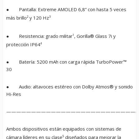
● Pantalla: Extreme AMOLED 6,8” con hasta 5 veces
más brillo
2
y 120 Hz
3
● Resistencia: grado militar
1
, Gorilla® Glass 7i y
protección IP64
4
● Batería: 5200 mAh con carga rápida TurboPower™
30
● Audio: altavoces estéreo con Dolby Atmos® y sonido
Hi-Res
———————————————————————————
Ambos dispositivos están equipados con sistemas de
cámara líderes en su clase
5
diseñados para mejorar la