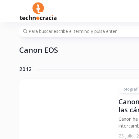
Saltar
al
contenido
Canon EOS
2012
Fotografí
Canon
las cá
Canon ha 
intercamb
23 julio,