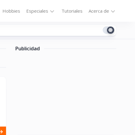
Hobbies
Especiales
Tutoriales
Acerca de
Bajo
Contacto
la
n
Technomail
Lupa
Publicidad
Política
Curiosidades
de
Destacados
Privacidad
Downloads
Cookie
Policy
No-
(US)
cat
ón