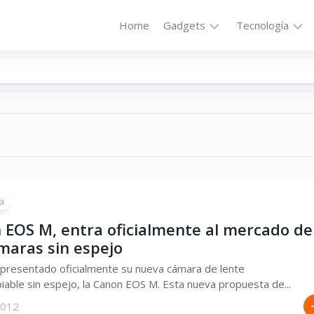
Home
Gadgets
Tecnología
Accesorios
Audio
Computadoras
Comunicació
Fotografía
Energía
GPS
Hi-
Def
Hogar
Internet
a
Media
Portátil
Robótica
 EOS M, entra oficialmente al mercado de
maras sin espejo
Móviles
Salud
presentado oficialmente su nueva cámara de lente
Wearables
Transportaci
iable sin espejo, la Canon EOS M. Esta nueva propuesta de...
Vídeo
 2012