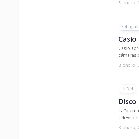
8 enero,
Fotografí
Casio
Casio apr
cámaras d
8 enero,
Hi-Def
Disco
LaCinema 
televisor
8 enero,