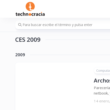
Saltar
al
contenido
CES 2009
2009
Computa
Archos
Parecería
netbook, 
14 enero