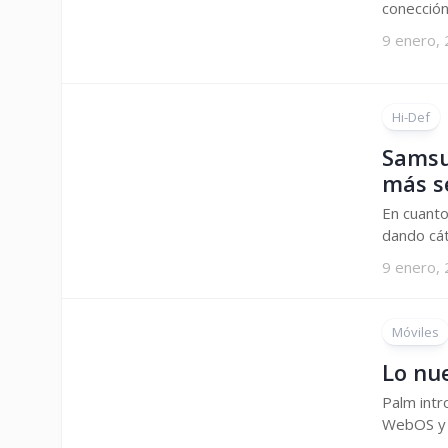
conección
9 enero,
Hi-Def
Samsu
más s
En cuanto
dando cát
9 enero,
Móviles
Lo nu
Palm intr
WebOS y 