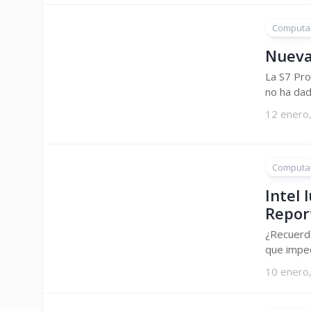
Computa
Nueva 
La S7 Pro
no ha dad
12 enero
Computa
Intel 
Repor
¿Recuerda
que imped
10 enero