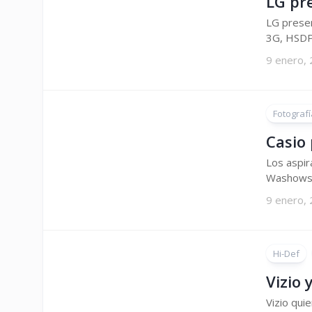
LG pr
LG presen
3G, HSDPA
9 enero,
Fotografí
Casio
Los aspir
Washowski
9 enero,
Hi-Def
Vizio 
Vizio qui