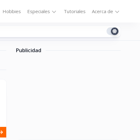
Hobbies
Especiales
Tutoriales
Acerca de
Bajo
Contacto
la
n
Technomail
Lupa
Publicidad
Política
Curiosidades
de
Destacados
Privacidad
Downloads
Cookie
Policy
No-
(US)
cat
ón