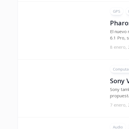
GPS
Pharo
El nuevo 
6.1 Pro, s
8 enero,
Computa
Sony 
Sony tamb
propuesta
7 enero,
Audio