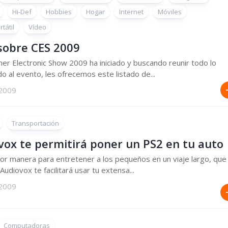
Hi-Def
Hobbies
Hogar
Internet
Móviles
tátil
Vídeo
sobre CES 2009
er Electronic Show 2009 ha iniciado y buscando reunir todo lo
do al evento, les ofrecemos este listado de...
 2009
Transportación
vox te permitirá poner un PS2 en tu auto
r manera para entretener a los pequeños en un viaje largo, que
udiovox te facilitará usar tu extensa...
 2009
Computadoras