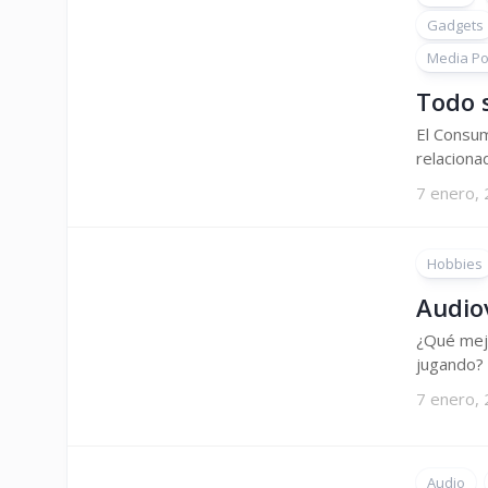
Gadgets
Media Por
Todo 
El Consum
relaciona
7 enero,
Hobbies
Audio
¿Qué mejo
jugando? A
7 enero,
Audio