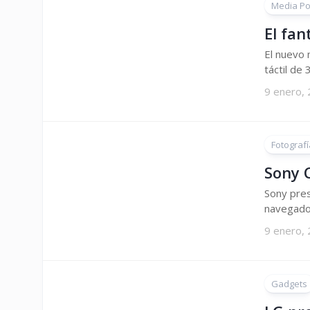
Media Por
El fa
El nuevo 
táctil de
9 enero,
Fotografí
Sony 
Sony pres
navegador
9 enero,
Gadgets