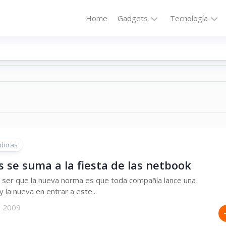
Home
Gadgets
Tecnología
Accesorios
Audio
Computadoras
Comunicació
Fotografía
Energía
GPS
Hi-
Def
Hogar
Internet
doras
Media
Portátil
Robótica
 se suma a la fiesta de las netbook
Móviles
Salud
 ser que la nueva norma es que toda compañía lance una
y la nueva en entrar a este...
Wearables
Transportaci
, 2009
Vídeo